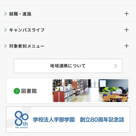
学長挨拶
芸術表現学科
就職・進路
オープンキャンパス
入学案内TOP
公的研究費等の管理・運営方針
専攻科 デザイン専攻
進学相談会
キャンパスライフ
募集要項
就職・進路TOP
学科・学生数
大学見学
入試ガイド
対象者別メニュー
就職支援サポート
キャンパスライフTOP
教育方針
過去問題集
就職実績
キャンパスカレンダー
在学生の方へ
地域連携について
学修成果の評価に関する方針
出願方法
学生サポート
卒業生の方へ
（アセスメントプラン）
併願について
キャンパスマップ
保護者の方へ
ハラスメント防止対策
学費
学生の暮らし
一般・企業・教育関係者の皆様へ
教員紹介
奨学金・経済支援
クラブ・サークル
情報公表