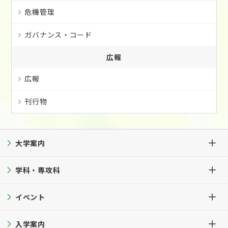
危機管理
ガバナンス・コード
広報
広報
刊行物
大学案内
学科・専攻科
大学案内TOP
イベント
建学の精神・教育理念・教育目的
学科・専攻科TOP
沿革
入学案内
保育学科
イベントTOP