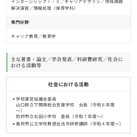
インターンシップⅠ・Ⅱ／キャリアデザイン／地域課題
解決演習／情報処理（保育学科）
専門分野
キャリア教育／教育学
主な著書・論文／学会発表／科研費研究／社会に
おける活動等
社会における活動
学校運営協議会委員
山口県立下関南総合支援学校 会長（令和８年度
～）
防府市立右田小学校 委員（令和７年度～）
美祢市公立学校教頭会法令研修講師（令和４年度～）