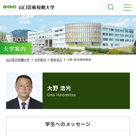
About
大学案内
山口芸術短期大学
大学案内
教員紹介
大野 浩光特命教授
大野 浩光
Ono Hiromitsu
学生へのメッセージ