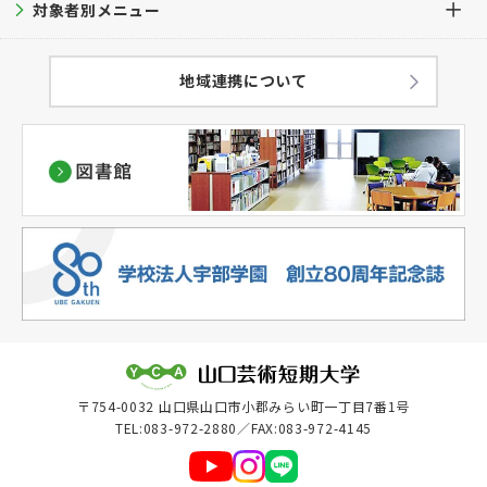
学科・学生数
大学見学
入試ガイド
対象者別メニュー
就職支援サポート
キャンパスライフTOP
教育方針
過去問題集
就職実績
キャンパスカレンダー
在学生の方へ
地域連携について
学修成果の評価に関する方針
出願方法
学生サポート
卒業生の方へ
（アセスメントプラン）
併願について
キャンパスマップ
保護者の方へ
ハラスメント防止対策
学費
学生の暮らし
一般・企業・教育関係者の皆様へ
教員紹介
奨学金・経済支援
クラブ・サークル
情報公表
大学評価
〒754-0032 山口県山口市小郡みらい町一丁目7番1号
危機管理
TEL:083-972-2880／FAX:083-972-4145
ガバナンス・コード