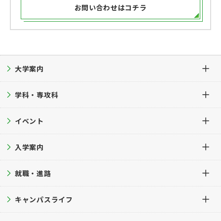
お問い合わせはコチラ
大学案内
学科・専攻科
大学案内TOP
イベント
建学の精神・教育理念・教育目的
学科・専攻科TOP
沿革
入学案内
保育学科
イベントTOP
学長挨拶
芸術表現学科
就職・進路
オープンキャンパス
入学案内TOP
公的研究費等の管理・運営方針
専攻科 デザイン専攻
進学相談会
キャンパスライフ
募集要項
就職・進路TOP