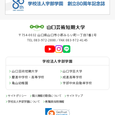
奨学金・経済支援
クラブ・サークル
情報公表
大学評価
〒754-0032 山口県山口市小郡みらい町一丁目7番1号
危機管理
TEL:083-972-2880／FAX:083-972-4145
ガバナンス・コード
学校法人宇部学園
広報
山口芸術短期大学
山口学芸大学
刊行物
慶進中学校・高等学校
成進高等学校
亀山幼稚園
宇部中央自動車学校
サイトポリシー
個人情報の取扱について
サイトマップ
学校法人宇部学園について
教職員採用情報