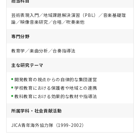
担当科目
芸術表現入門／地域課題解決演習（PBL）／音楽基礎理
論／映像音楽研究／合唱／吹奏楽他
専門分野
教育学／楽曲分析／合奏指導法
主な研究テーマ
開発教育の視点からの自律的な集団運営
学校教育における保護者や地域との連携
教科教育における効果的な教材や指導法
所属学科・社会貢献活動
JICA青年海外協力隊（1999-2002）