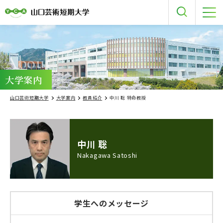
About
大学案内
山口芸術短期大学
大学案内
教員紹介
中川 聡 特命教授
中川 聡
Nakagawa Satoshi
学生へのメッセージ