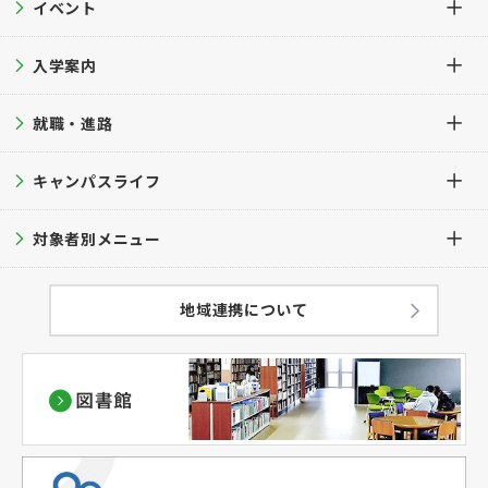
イベント
建学の精神・教育理念・教育目的
学科・専攻科TOP
沿革
入学案内
保育学科
イベントTOP
学長挨拶
芸術表現学科
就職・進路
オープンキャンパス
入学案内TOP
公的研究費等の管理・運営方針
専攻科 デザイン専攻
進学相談会
キャンパスライフ
募集要項
就職・進路TOP
学科・学生数
大学見学
入試ガイド
対象者別メニュー
就職支援サポート
キャンパスライフTOP
教育方針
過去問題集
就職実績
キャンパスカレンダー
在学生の方へ
地域連携について
学修成果の評価に関する方針
出願方法
学生サポート
卒業生の方へ
（アセスメントプラン）
併願について
キャンパスマップ
保護者の方へ
ハラスメント防止対策
学費
学生の暮らし
一般・企業・教育関係者の皆様へ
教員紹介