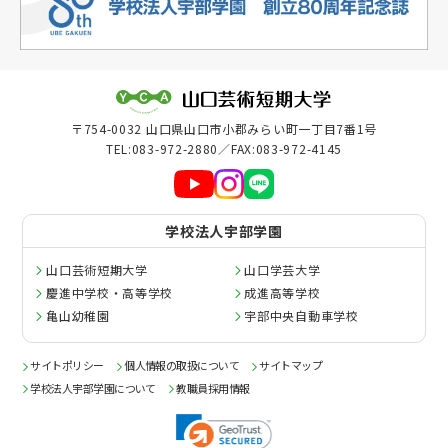
奨学金・経済支援
クラブ・サークル
情報公表
大学評価
〒754-0032 山口県山口市小郡みらい町一丁目7番1号
危機管理
TEL:083-972-2880／FAX:083-972-4145
ガバナンス・コード
学校法人宇部学園
広報
山口芸術短期大学
山口学芸大学
刊行物
慶進中学校・高等学校
成進高等学校
亀山幼稚園
宇部中央自動車学校
サイトポリシー
個人情報の取扱について
サイトマップ
学校法人宇部学園について
教職員採用情報