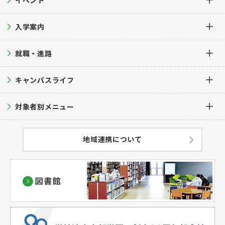
イベント
建学の精神・教育理念・教育目的
学科・専攻科TOP
沿革
入学案内
保育学科
イベントTOP
学長挨拶
芸術表現学科
就職・進路
オープンキャンパス
入学案内TOP
公的研究費等の管理・運営方針
専攻科 デザイン専攻
進学相談会
キャンパスライフ
募集要項
就職・進路TOP
学科・学生数
大学見学
入試ガイド
対象者別メニュー
就職支援サポート
キャンパスライフTOP
教育方針
過去問題集
就職実績
キャンパスカレンダー
在学生の方へ
地域連携について
学修成果の評価に関する方針
出願方法
学生サポート
卒業生の方へ
（アセスメントプラン）
併願について
キャンパスマップ
保護者の方へ
ハラスメント防止対策
学費
学生の暮らし
一般・企業・教育関係者の皆様へ
教員紹介