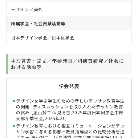
デザイン／美術
所属学会・社会貢献活動等
日本デザイン学会／日本図学会
主な著書・論文／学会発表／科研費研究／社会に
おける活動等
学会発表
デザインを学ぶ学⽣のための新しいデッサン教育⼿法
の開発 -ディスカッションを取り⼊れたデッサン教育
の試み-,渡山賢二 伏見清香,2025年度⽇本図学会中部
⽀部冬季例会,2025年2月
デザイン教育における相互コミュニケーションがデッ
サン学習に与える影響－教員指導型との比較分析を通
じて－,渡山賢二 伏見清香,図学会関西支部第113回