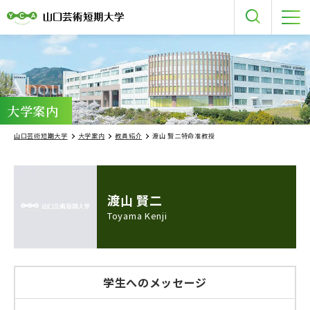
About
大学案内
山口芸術短期大学
大学案内
教員紹介
渡山 賢二特命准教授
渡山 賢二
Toyama Kenji
学生へのメッセージ