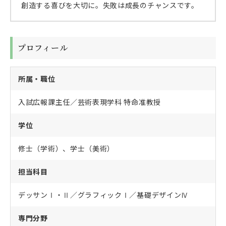
創造する喜びを大切に。失敗は成長のチャンスです。
プロフィール
所属・職位
入試広報課主任／芸術表現学科 特命准教授
学位
修士（学術）、学士（美術）
担当科目
デッサンⅠ・Ⅱ／グラフィックⅠ／基礎デザインⅣ
専門分野