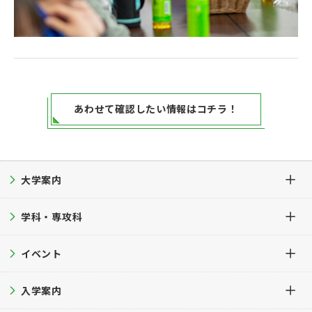
あわせて確認したい情報はコチラ！
大学案内
学科・専攻科
大学案内TOP
イベント
建学の精神・教育理念・教育目的
学科・専攻科TOP
沿革
入学案内
保育学科
イベントTOP