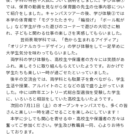
後、学科の特色や入試について説明をしました。学び体験①
では、保育の動画を見ながら保育園の先生の仕事内容につい
て紹介をしました。キャンパスツアーの後、学び体験②では
本学の体育館で「モグラたたきや」「輪投げ」「ボール転が
し」など学生が作った遊びのコーナーで遊びの大切さに触
れ、子どもと関わる仕事の楽しさを実感してもらいました。
芸術表現学科では、「色から生まれるアイディア」
「オリジナルカラーデザイン」の学び体験をして一足早めに
大学生気分を味わってもらいました。
両学科の学び体験も、高校生や保護者の方々には笑顔があ
ふれ、楽しそうに取り組んもらえていたようです。おかげで
学生たちも楽しい一時が過ごせたといっていました。
後半の交流会では、両学科とも駄菓子を食べながら、学生
生活や授業、アルバイトのことなどの話で盛り上がっていま
した。中には昨年エントリー式総合型選抜を受験した学生
に、いろいろと相談をしていた高校生もいたようです。
次回の7月11日（土）のオープンキャンパスでも、多くの皆
さんと楽しい一時を過ごせることを楽しみにしています！
本学に少しでも関心を寄せる中・高校生や保護者の方々は
奮ってご参加ください。学生及び教職員一同、心よりお待ち
しております。