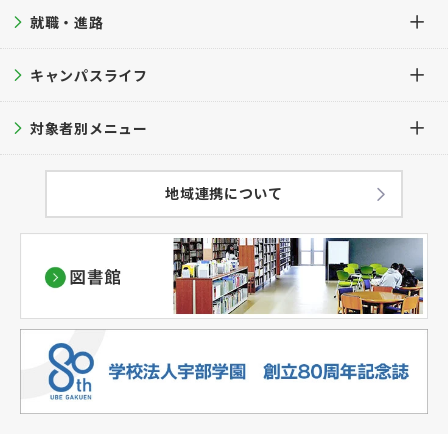
学長挨拶
芸術表現学科
就職・進路
オープンキャンパス
入学案内TOP
公的研究費等の管理・運営方針
専攻科 デザイン専攻
進学相談会
キャンパスライフ
募集要項
就職・進路TOP
学科・学生数
大学見学
入試ガイド
対象者別メニュー
就職支援サポート
キャンパスライフTOP
教育方針
過去問題集
就職実績
キャンパスカレンダー
在学生の方へ
地域連携について
学修成果の評価に関する方針
出願方法
学生サポート
卒業生の方へ
（アセスメントプラン）
併願について
キャンパスマップ
保護者の方へ
ハラスメント防止対策
学費
学生の暮らし
一般・企業・教育関係者の皆様へ
教員紹介
奨学金・経済支援
クラブ・サークル
情報公表
大学評価