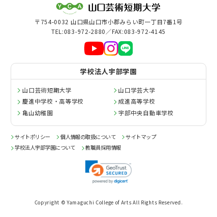
〒754-0032 山口県山口市小郡みらい町一丁目7番1号
危機管理
TEL:083-972-2880／FAX:083-972-4145
ガバナンス・コード
学校法人宇部学園
広報
山口芸術短期大学
山口学芸大学
刊行物
慶進中学校・高等学校
成進高等学校
亀山幼稚園
宇部中央自動車学校
サイトポリシー
個人情報の取扱について
サイトマップ
学校法人宇部学園について
教職員採用情報
Copyright © Yamaguchi College of Arts All Rights Reserved.