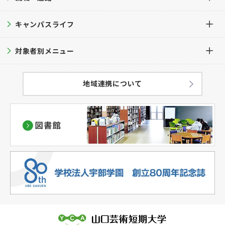
公的研究費等の管理・運営方針
専攻科 デザイン専攻
進学相談会
キャンパスライフ
募集要項
就職・進路TOP
学科・学生数
大学見学
入試ガイド
対象者別メニュー
就職支援サポート
キャンパスライフTOP
教育方針
過去問題集
就職実績
キャンパスカレンダー
在学生の方へ
地域連携について
学修成果の評価に関する方針
出願方法
学生サポート
卒業生の方へ
（アセスメントプラン）
併願について
キャンパスマップ
保護者の方へ
ハラスメント防止対策
学費
学生の暮らし
一般・企業・教育関係者の皆様へ
教員紹介
奨学金・経済支援
クラブ・サークル
情報公表
大学評価